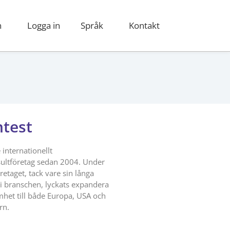
n
Logga in
Språk
Kontakt
ntest
 internationellt
ultföretag sedan 2004. Under
retaget, tack vare sin långa
 i branschen, lyckats expandera
mhet till både Europa, USA och
rn.