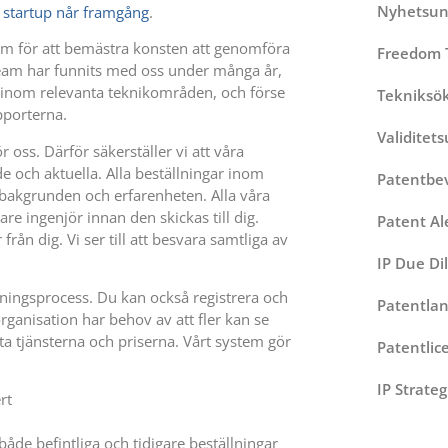
Nyhetsun
t
startup når framgång
.
am för att bemästra konsten att genomföra
Freedom 
 team har funnits med oss under många år,
 inom relevanta teknikområden, och förse
Tekniksö
pporterna.
Validitet
r oss. Därför säkerställer vi att våra
 och aktuella. Alla beställningar inom
Patentbe
bakgrunden och erfarenheten. Alla våra
are ingenjör innan den skickas till dig.
Patent Al
från dig. Vi ser till att besvara samtliga av
IP Due Di
ällningsprocess. Du kan också registrera och
Patentlan
ganisation har behov av att fler kan se
sta tjänsterna och priserna. Vårt system gör
Patentlic
IP Strateg
rt
både befintliga och tidigare beställningar