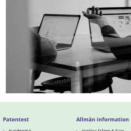
Patentest
Allmän information
Kundportal
Vanliga Frågor & Svar