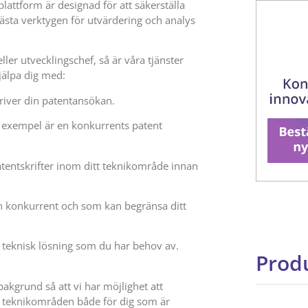
lattform är designad för att säkerställa
ästa verktygen för utvärdering och analys
ler utvecklingschef, så är våra tjänster
hjälpa dig med:
iver din patentansökan.
ill exempel är en konkurrents patent
atentskrifter inom ditt teknikområde innan
en konkurrent och som kan begränsa ditt
teknisk lösning som du har behov av.
Produ
akgrund så att vi har möjlighet att
a teknikområden både för dig som är