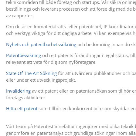
teknikområden till både företag och startups. Vår säkra onlinep
beställnings och
leveransprocessen
och att förse dig med de b
av rapporter.
Om du är en Immaterialrätts- eller patentchef, IP koordinator el
och verktyg viktiga för ditt dagliga arbete. Vi kan exempelvis 
Nyhets och patentbarhetssökning
och bedömning innan du skr
Patentbevakning
och ett patents förändringar i legal status, t
releveant att veta för dig som nyföretagare.
State Of The Art Sökning
för att utvärdera publikationer och p
eller under ett utvecklingsprojekt.
Invalidering
av ett patent eller en patentansökan som tillhör 
företags aktiviteter.
Hitta ett patent
som tillhör en konkurrent och som skyddar en 
Vårt team på Patentest innefattar ingenjörer med olika teknik b
genomföra en patentanalys och grundliga sökningar inom all