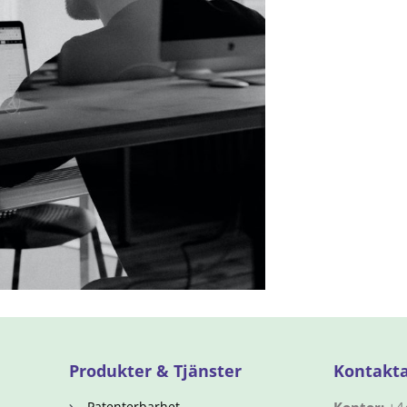
Produkter & Tjänster
Kontakta
Patenterbarhet
Kontor:
+4