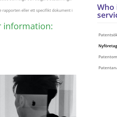
Who i
 rapporten eller ett specifikt dokument i
servi
r information:
Patentsök
Nyföretag
Patentom
Patentana