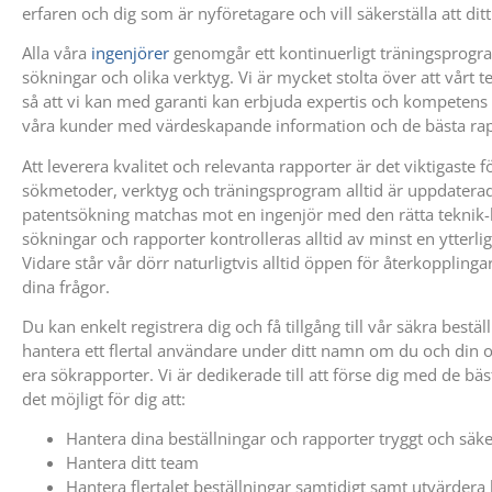
erfaren och dig som är nyföretagare och vill säkerställa att dit
Alla våra
ingenjörer
genomgår ett kontinuerligt träningsprogr
sökningar och olika verktyg. Vi är mycket stolta över att vårt
så att vi kan med garanti kan erbjuda expertis och kompetens
våra kunder med värdeskapande information och de bästa ra
Att leverera kvalitet och relevanta rapporter är det viktigaste fö
sökmetoder, verktyg och träningsprogram alltid är uppdaterade
patentsökning matchas mot en ingenjör med den rätta teknik-
sökningar och rapporter kontrolleras alltid av minst en ytterlig
Vidare står vår dörr naturligtvis alltid öppen för återkopplingar 
dina frågor.
Du kan enkelt registrera dig och få tillgång till vår säkra best
hantera ett flertal användare under ditt namn om du och din or
era sökrapporter. Vi är dedikerade till att förse dig med de bä
det möjligt för dig att:
Hantera dina beställningar och rapporter tryggt och säke
Hantera ditt team
Hantera flertalet beställningar samtidigt samt utvärdera 