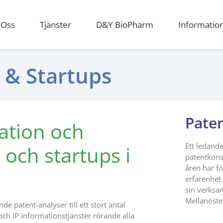
Oss
Tjänster
D&Y BioPharm
Informatio
 & Startups
Pate
ation och
Ett ledande
 och startups i
patentkons
åren har fö
erfarenhet
sin verksa
Mellanöste
de patent-analyser till ett stort antal
och IP informationstjänster rörande alla