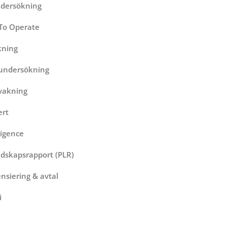
dersökning
To Operate
kning
sundersökning
vakning
ert
ligence
dskapsrapport (PLR)
ensiering & avtal
i