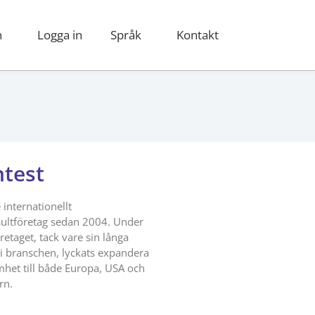
n
Logga in
Språk
Kontakt
ntest
 internationellt
ultföretag sedan 2004. Under
retaget, tack vare sin långa
 i branschen, lyckats expandera
mhet till både Europa, USA och
rn.