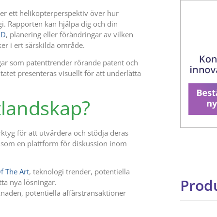
r ett helikopterperspektiv över hur
ogi. Rapporten kan hjälpa dig och din
&D
, planering eller förändringar av vilken
er i ert särskilda område.
ingar som patenttrender rörande patent och
atet presenteras visuellt för att underlätta
tlandskap?
tyg för att utvärdera och stödja deras
 som en plattform för diskussion inom
f The Art
, teknologi trender, potentiella
Produ
tta nya lösningar.
knaden, potentiella affärstransaktioner