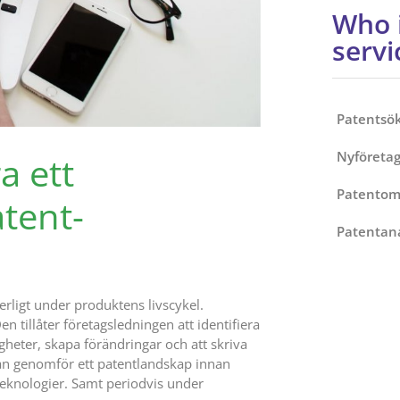
Who i
servi
Patentsök
Nyföretag
a ett
Patentom
atent-
Patentana
erligt under produktens livscykel.
n tillåter företagsledningen att identifiera
igheter, skapa förändringar och att skriva
man genomför ett patentlandskap i
nnan
teknologier. Samt periodvis under