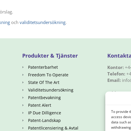
sförslag.
kning
och
validitetsundersökning
.
Produkter & Tjänster
Kontakta
Patenterbarhet
Kontor:
+4
Telefon:
+4
Freedom To Operate
Email:
info
State Of The Art
Validitetsundersökning
Address
Patentbevakning
Hörnåkersv
Patent Alert
To provide t
IP Due Dilligence
access devic
Patent-Landskap
data such as
withdrawing 
Patentlicensiering & Avtal