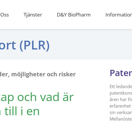
Oss
Tjänster
D&Y BioPharm
Informatio
rt (PLR)
Pate
er, möjligheter och risker
Ett ledande
kap och vad är
patentkons
åren har fö
till i en
erfarenhet
sin verksa
Mellanöste