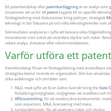
Ett patentlandskap eller
patentkartläggning
är en analys som ge
situationen ser ut för ett
patent
kopplat till en specifik teknol
företagsledning med diskussioner kring policyer, strategisk
R
teknologi ni bör fokusera på och vilka teknologitrender som sk
Sökresultaten analyseras i syfte att besvara olika frågeställn
innovationer men också att utvärdera styrkor och risker. Result
vidare analys, slutsatser eller rekommendationer.
Varför utföra ett paten
Patentlandskap förser en företagsledning med användbara verk
strategiska beslut rörande en organisation. Den kan användas
olika avdelningar och områden som:
R&D, med syfte att få en bättre översikt kring the
State O
förbättringsmöjligheter, möjligheter att modifiera och hi
Affärsutveckling
, för att studera dina konkurrenter, mar
som expansion, M&A, licensiering med mera.
Juristavdelningen, för att analysera risker och styrkor.