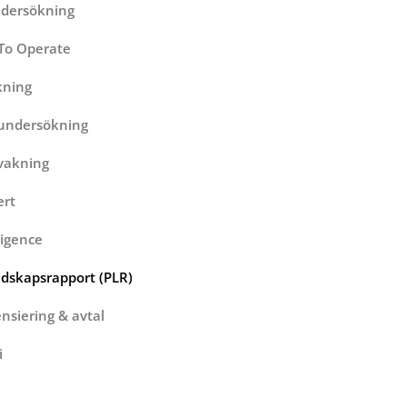
dersökning
To Operate
kning
sundersökning
vakning
ert
ligence
dskapsrapport (PLR)
ensiering & avtal
i