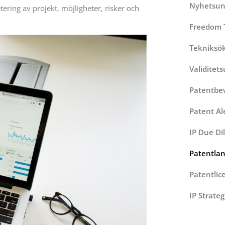
Nyhetsun
tering av projekt, möjligheter, risker och
Freedom 
Tekniksö
Validitet
Patentbe
Patent Al
IP Due Di
Patentlan
Patentlic
IP Strateg