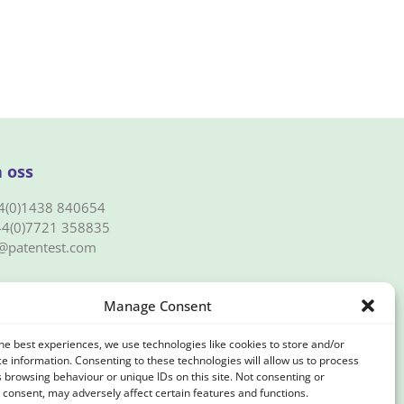
 oss
4(0)1438 840654
4(0)7721 358835
@patentest.com
Manage Consent
ägen 14, 183 65 Täby
he best experiences, we use technologies like cookies to store and/or
e information. Consenting to these technologies will allow us to process
 browsing behaviour or unique IDs on this site. Not consenting or
consent, may adversely affect certain features and functions.