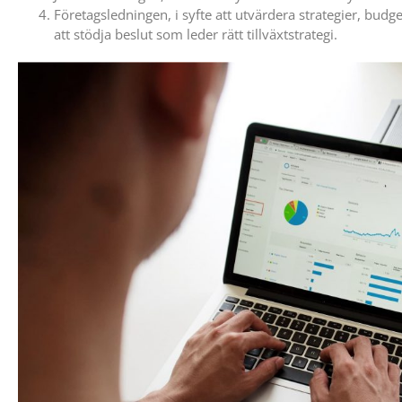
Företagsledningen, i syfte att utvärdera strategier, budge
att stödja beslut som leder rätt tillväxtstrategi.